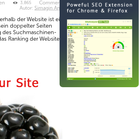
ten
Comments: 0
3,865
Autor:
Simagin Andrey
rhalb der Website ist eines
sein doppelter Seiten
ng des Suchmaschinen-
as Ranking der Website