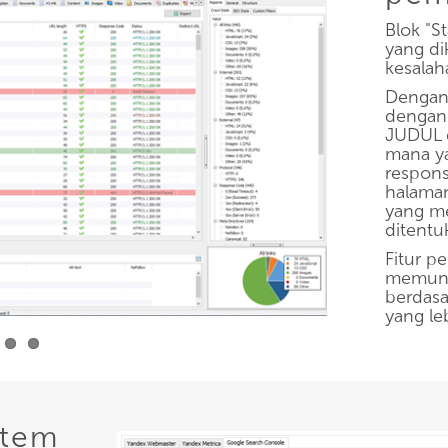
Blok "St
yang di
kesalah
Dengan 
dengan
JUDUL d
mana ya
respons
halaman
yang m
ditentu
Fitur p
memung
berdasa
yang leb
stem