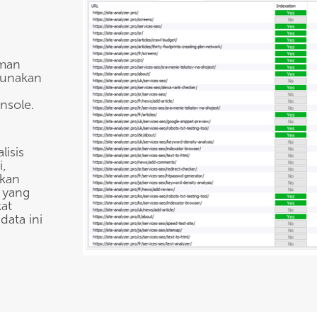
aman
gunakan
,
nsole.
isis
i,
tkan
i yang
at
ata ini