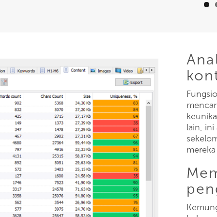
Anal
kont
Fungsio
mencari
keunika
lain, i
sekelom
mereka 
Mem
pen
Kemung