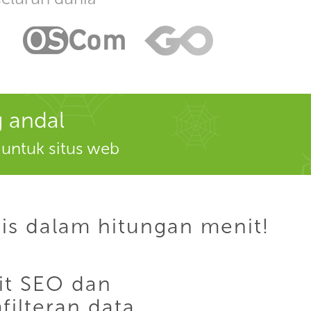
g andal
t untuk situs web
is dalam hitungan menit!
it SEO dan
filteran data