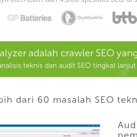
alyzer adalah crawler SEO yan
alisis teknis dan audit SEO tingkat lanju
bih dari 60 masalah SEO tekn
Aud
pem