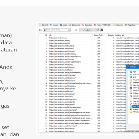
aman)
 data
 aturan
 Anda
h,
nya ke
ugas
iset
an, dan