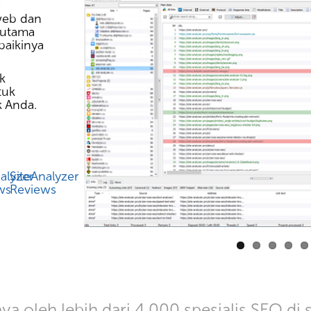
g
web dan
 utama
aikinya
k
tuk
k Anda.
alyzer
SiteAnalyzer
ws
Reviews
ya oleh lebih dari 4,000 spesialis SEO di 