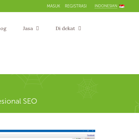
INDONESIAN
MASUK
REGISTRASI
log
Jasa
Di dekat
esional SEO