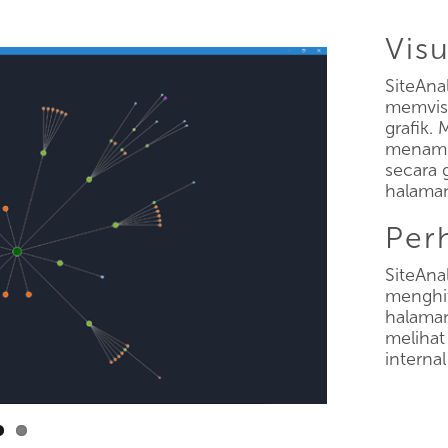
Visu
SiteAna
memvisu
grafik.
menampi
secara g
halaman
Per
SiteAna
menghit
halama
melihat
internal