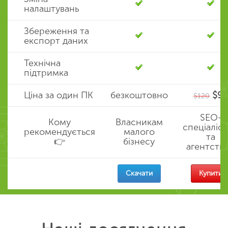
налаштувань
Збереження та
експорт даних
Технічна
підтримка
Ціна за один ПК
безкоштовно
$9
$120
SEO-
Кому
Власникам
спеціаліс
рекомендується
малого
та
👉
бізнесу
агентств
Скачати
Купити