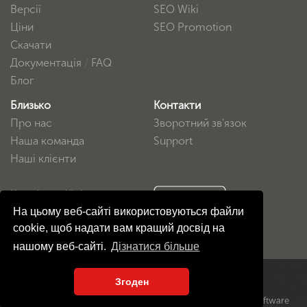
Версії
SEO Wiki
Ціни
SEO Promotion
Скачати
Документація
/
FAQ
Блог
Близько
Контакти
Про нас
Зворотний зв'язок
Наша команда
Support
Наші клієнти
Конфіденційність
На цьому веб-сайті використовуються файли
Угода користувача
cookie, щоб надати вам кращий досвід на
нашому веб-сайті.
Дізнатися більше
Згоден
© Копірайт 2016-2026
Developed by
«SiteAnalyzer». Всі права захищені
BrokenByte Software