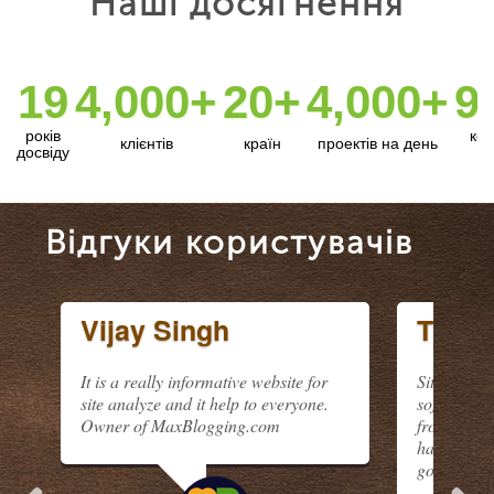
Наші досягнення
19
4,000+
20+
4,000+
9
років
кор
клієнтів
країн
проектів на день
досвіду
Відгуки користувачів
Vijay Singh
Tibor
It is a really informative website for
SiteAnalyz
site analyze and it help to everyone.
software. Q
Owner of MaxBlogging.com
from versio
has no limi
go on with 