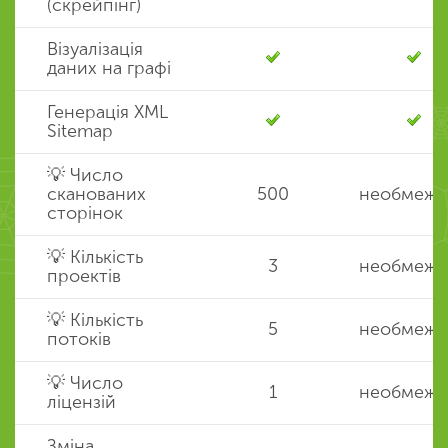
(скрейпінг)
Візуалізація
даних на графі
Генерація XML
Sitemap
💡 Число
сканованих
500
необмеже
сторінок
💡 Кількість
3
необмеже
проектів
💡 Кількість
5
необмеже
потоків
💡 Число
1
необмеже
ліцензій
Зміна