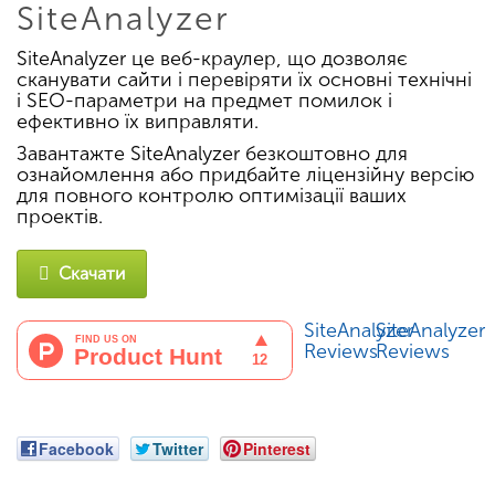
SiteAnalyzer
SiteAnalyzer це веб-краулер, що дозволяє
сканувати сайти і перевіряти їх основні технічні
і SEO-параметри на предмет помилок і
ефективно їх виправляти.
Завантажте SiteAnalyzer безкоштовно для
ознайомлення або придбайте ліцензійну версію
для повного контролю оптимізації ваших
проектів.
Скачати
SiteAnalyzer
SiteAnalyzer
Reviews
Reviews
Facebook
Twitter
Pinterest