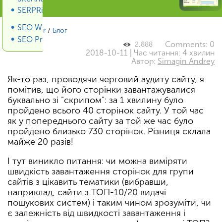
SERPRiver SERP Scraper
SEO Wiki
SiteAnalyzer
/
Блог
SEO Promotion
Comments: 0
2,888
2018-10-11 | Час читання: 4 хвилин
Автор:
Simagin Andrey
Як-то раз, проводячи черговий аудиту сайту, я
помітив, що його сторінки завантажувалися
буквально зі "скрипом": за 1 хвилину було
пройдено всього 40 сторінок сайту. У той час
як у попереднього сайту за той же час було
пройдено близько 730 сторінок. Різниця склала
майже 20 разів!
І тут виникло питання: чи можна виміряти
швидкість завантаження сторінок для групи
сайтів з цікавить тематики (вибравши,
наприклад, сайти з ТОП-10/20 видачі
пошукових систем) і таким чином зрозуміти, чи
є залежність від швидкості завантаження і