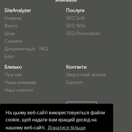
SiteAnalyzer
Послуги
Новини
SEO Soft
Версії
SEO Wiki
Ціни
SEO Promotion
Скачати
Документація
/
FAQ
Блог
Близько
Контакти
Про нас
Зворотний зв'язок
Наша команда
Support
Наші клієнти
Конфіденційність
На цьому веб-сайті використовуються файли
Угода користувача
cookie, щоб надати вам кращий досвід на
нашому веб-сайті.
Дізнатися більше