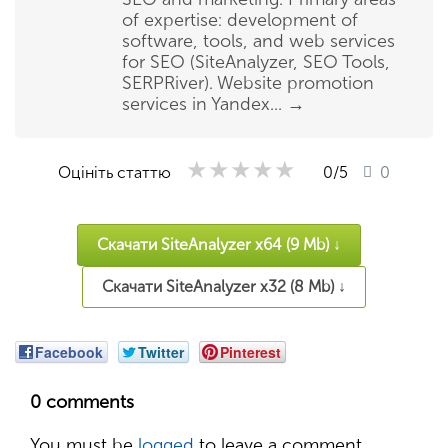
of expertise: development of
software, tools, and web services
for SEO (SiteAnalyzer, SEO Tools,
SERPRiver). Website promotion
services in Yandex...
→
★★★★★
★★★★★
★★★★★
Оцініть статтю
0
/5
0
Скачати SiteAnalyzer x64 (9 Mb) ↓
Скачати SiteAnalyzer x32 (8 Mb) ↓
Facebook
Twitter
Pinterest
0 comments
You must be
logged
to leave a comment.