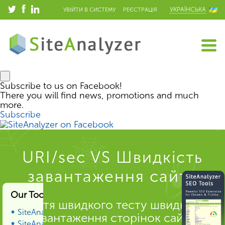
УКРАЇНСЬКА
УВІЙТИ В СИСТЕМУ
РЕЄСТРАЦІЯ
Subscribe to us on Facebook!
There you will find news, promotions and much
more.
Subscribe
URI/sec VS Швидкість
завантаження сайту
Our Tools & Services
Стаття швидкого тесту швидкості
SiteAnalyzer
завантаження сторінок сайту
SiteAnalyzer SEO Tools