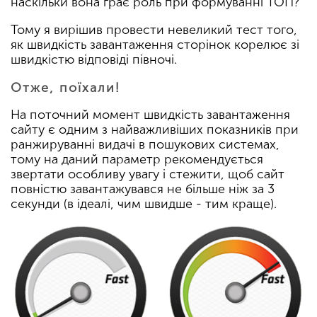
наскільки вона грає роль при формуванні ТОП?
Тому я вирішив провести невеликий тест того,
як швидкість завантаження сторінок корелює зі
швидкістю відповіді півночі.
Отже, поїхали!
На поточний момент швидкість завантаження
сайту є одним з найважливіших показників при
ранжируванні видачі в пошукових системах,
тому на даний параметр рекомендується
звертати особливу увагу і стежити, щоб сайт
повністю завантажувався не більше ніж за 3
секунди (в ідеалі, чим швидше - тим краще).