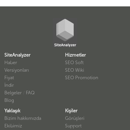
SiteAnalyzer
Hizmetler
Haber
SEO Soft
Versiyonları
SEO Wiki
Fiyat
SEO Promotion
İndir
Belgeler
/
FAQ
Blog
Yaklaşık
Kişiler
Bizim hakkımızda
Görüşleri
Ekibimiz
Support