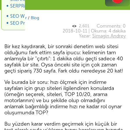
SERPRiver SERP Scraper
SEO Wiki
SiteAnalyzer
/
Blog
SEO Promotion
Comments: 0
2,601
2018-10-11 | Okuma: 4 dakika
Yazar:
Simagin Andrey
Bir kez kaydırarak, bir sonraki denetim web sitesi
olduğunu fark ettim sayfa ipucu: kelimenin tam
anlamıyla bir "çıtırtı": 1 dakika oldu geçti sadece 40
sayfalık bir site. Oysa önceki site için çok zaman
geçti sipariş 730 sayfa. Fark oldu neredeyse 20 kat!
Ve burada bir soru: hızı ölçmek için indirme
sayfaları için grup siteleri ilgilendiren konularda
(örneğin seçerek, siteleri, TOP 10/20, arama
motorlarının) ve bu şekilde olup olmadığını
anlamak bağımlılığı indirme hızı ne kadar rol oynar
oluşumunda TOP?
Bu yüzden karar verdim geçirmek için küçük bir