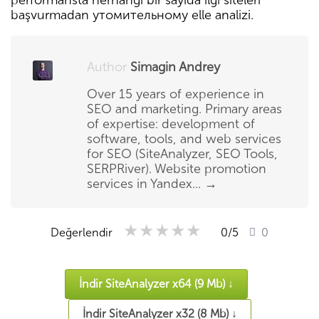
performansta herhangi bir sayıda ilgi siteleri
başvurmadan утомительному elle analizi.
Author
Simagin Andrey
Over 15 years of experience in
SEO and marketing. Primary areas
of expertise: development of
software, tools, and web services
for SEO (SiteAnalyzer, SEO Tools,
SERPRiver). Website promotion
services in Yandex...
→
★★★★★
★★★★★
★★★★★
Değerlendir
0
/5
0
İndir SiteAnalyzer x64 (9 Mb) ↓
İndir SiteAnalyzer x32 (8 Mb) ↓