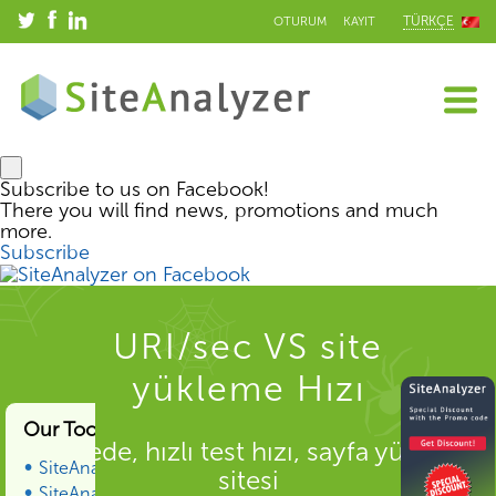
TÜRKÇE
OTURUM
KAYIT
Subscribe to us on Facebook!
There you will find news, promotions and much
more.
Subscribe
URI/sec VS site
yükleme Hızı
Our Tools & Services
Makalede, hızlı test hızı, sayfa yükleme
SiteAnalyzer
sitesi
SiteAnalyzer SEO Tools