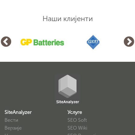
Наши клијенти
SiteAnalyzer
Услуге
Вести
SEO Soft
Верзије
SEO Wiki