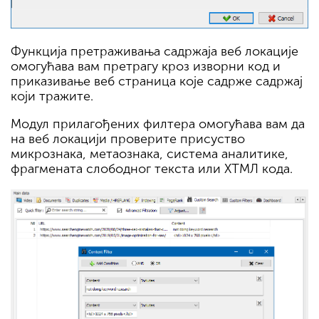
Функција претраживања садржаја веб локације
омогућава вам претрагу кроз изворни код и
приказивање веб страница које садрже садржај
који тражите.
Модул прилагођених филтера омогућава вам да
на веб локацији проверите присуство
микрознака, метаознака, система аналитике,
фрагмената слободног текста или ХТМЛ кода.