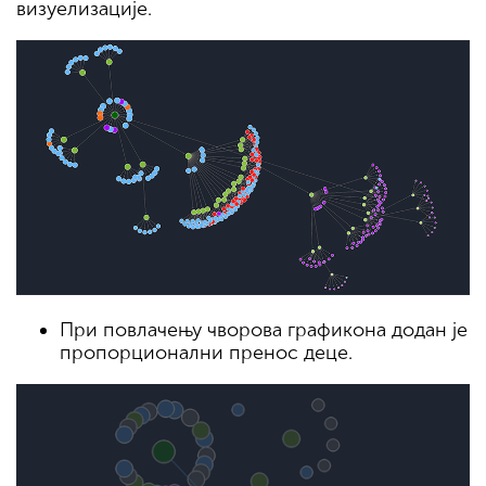
визуелизације.
При повлачењу чворова графикона додан је
пропорционални пренос деце.