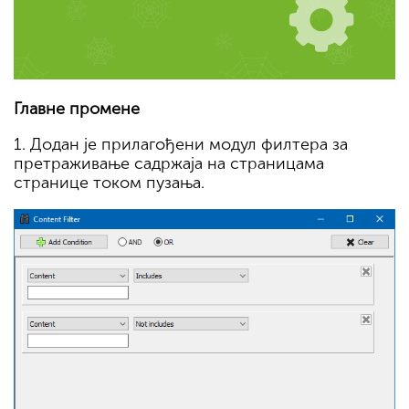
Главне промене
1. Додан је прилагођени модул филтера за
претраживање садржаја на страницама
странице током пузања.