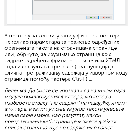
У прозору за конфигурацију филтера постоји
неколико параметара за тражење одређених
фрагмената текста на страницама странице
или, обрнуто, за изузимање страница које
садрже одређени фрагмент текста или ХТМЛ
кода из резултата претраге (ова функција је
слична претраживању садржаја у изворном коду
странице помоћу тастера Ctrl-F) ...
Белешка. Да бисте се упознали са начином рада
модула прилагођених филтера, можете да
изаберете ставку "Не садржи" на падајућој листи
филтера, а затим у поље за унос текста унесете
назив своје марке. Као резултат, након
претраживања веб странице можете добити
списак страница које не садрже име вашег