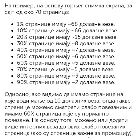
На пример, на основу горњег снимка екрана, за
сајт од око 70 страница:
1% странице имају ~68 долазне везе.
10% странице имају ~66 долазне везе.
20% странице имају ~15 долазне везе.
30% странице имају ~8 долазне везе.
40% странице имају ~7 долазне везе.
50% странице имају ~6 долазне везе.
60% странице имају ~5 долазне везе.
70% странице имају ~5 долазне везе.
80% странице имају ~3 долазне везе.
90% странице имају ~2 долазне везе.
Односно, ако видимо да имамо странице на
које води мање од 10 долазних веза, онда такве
странице можемо сматрати слабо повезаним и
имамо 60% страница које су нормално
повезане. На основу тога, можемо или додати
више интерних веза до ових слабо повезаних
страница (ако су странице важне за промоцију),