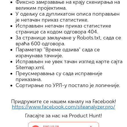
Фиксно замрзавање на крају скенирања на
великим пројектима.
У одељку са дупликатом описа поправљен
је нетачан приказ статистике.
Исправљен нетачан приказ статистике
странице са кодом одговора 404.
За странице закључане у Robots.txt, сада се
враћа 600 одговора.
Параметар "Време одзива" сада се
израчунава тачније.
Исправљен не увек тачан изглед карте сајта
Sitemap.xml.
Преусмеравања су сада исправније
приказана.
Сортирање по УРЛ-у постало је логичније.
Придружите се нашем каналу на Facebook!
https://www.facebook.com/siteanalyzer.pro/
Гласајте за нас на Product Hunt!