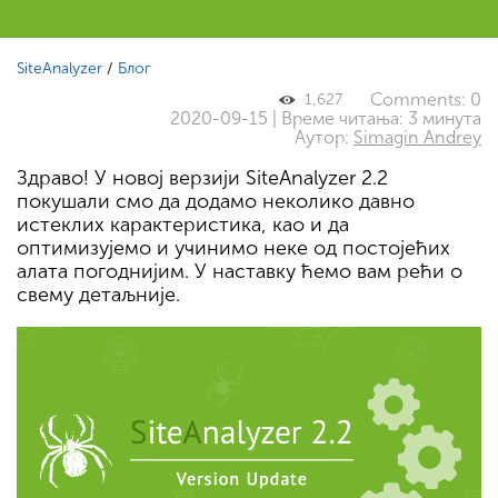
SiteAnalyzer
/
Блог
Comments: 0
1,627
2020-09-15 | Време читања: 3 минута
Аутор:
Simagin Andrey
Здраво! У новој верзији SiteAnalyzer 2.2
покушали смо да додамо неколико давно
истеклих карактеристика, као и да
оптимизујемо и учинимо неке од постојећих
алата погоднијим. У наставку ћемо вам рећи о
свему детаљније.