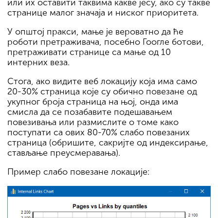
или их оставити таквима какве јесу, ако су такве
странице малог значаја и ниског приоритета.
У општој пракси, мање је вероватно да ће
роботи претраживача, посебно Гоогле ботови,
претраживати странице са мање од 10
интерних веза.
Стога, ако видите веб локацију која има само
20-30% страница које су обично повезане од
укупног броја страница на њој, онда има
смисла да се позабавите подешавањем
повезивања или размислите о томе како
поступати са ових 80-70% слабо повезаних
страница (обришите, сакријте од индексирање,
стављање преусмеравања).
Пример слабо повезане локације: