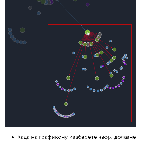
Када на графикону изаберете чвор, долазне