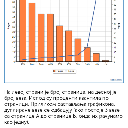
На левој страни је број страница, на десној је
број веза. Испод су проценти квантила по
страници. Приликом састављања графикона,
дуплиране везе се одбацују (ако постоје 3 везе
са странице А до странице Б, онда их рачунамо
као једну).