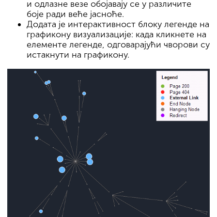
и одлазне везе обојавају се у различите
боје ради веће јасноће.
Додата је интерактивност блоку легенде на
графикону визуализације: када кликнете на
елементе легенде, одговарајући чворови су
истакнути на графикону.