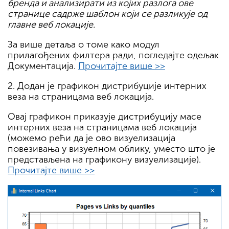
бренда и анализирати из којих разлога ове
странице садрже шаблон који се разликује од
главне веб локације.
За више детаља о томе како модул
прилагођених филтера ради, погледајте одељак
Документација.
Прочитајте више >>
2. Додан је графикон дистрибуције интерних
веза на страницама веб локација.
Овај графикон приказује дистрибуцију масе
интерних веза на страницама веб локација
(можемо рећи да је ово визуелизација
повезивања у визуелном облику, уместо што је
представљена на графикону визуелизације).
Прочитајте више >>