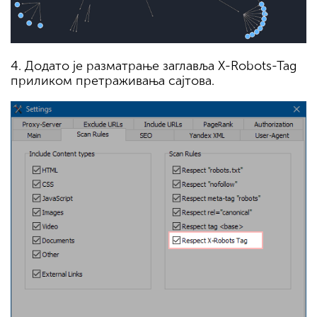
4. Додато је разматрање заглавља X-Robots-Tag
приликом претраживања сајтова.