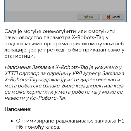
Сада је могуће онемогућити или омогућити
рачуноводство параметра X-Robots-Tag у
подешавањима програма приликом пузања веб
локације, јер је претходно био приказан само у
статистици.
Напомена: Заглавље X-Robots-Tag је укључено у
ХТТП одговор за одређену УРЛ адресу. Заглавља
X-Robots-Tag подржавају исте директиве као и
мета роботске ознаке. Било која директива која
се може користити у мета роботс тагу може се
навести у Кс-Роботс-Таг.
Напомене:
Оптимизирано рашчлањивање заглавља H1-
H6 помоћу класа.