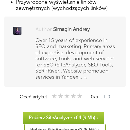
Przywrócone wyświetlanie linków
zewnętrznych (wychodzących linków)
Author
Simagin Andrey
Over 15 years of experience in
SEO and marketing. Primary areas
of expertise: development of
software, tools, and web services
for SEO (SiteAnalyzer, SEO Tools,
SERPRiver). Website promotion
services in Yandex...
→
★★★★★
★★★★★
★★★★★
Oceń artykuł
0
/5
0
Pobierz SiteAnalyzer x64 (9 Mb) ↓
Pobierz SiteAnalyzer x32 (8 Mb) ↓