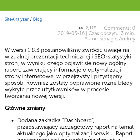
SiteAnalyzer
/
Blog
Comments: 0
2,115
2019-05-16 | Czas odczytu: 3 min.
Autor:
Simagin Andrey
W wersji 1.8.3 postanowiliśmy zwrócić uwagę na
wizualnej prezentacji technicznej i SEO-statystyki
stron, w wyniku czego pojawił się nowy ogólny
raport, zawierający informacje o optymalizacji
strony internetowej w przejrzysty i przystępny
sposób. Również zostały poprawione różne błędy
wykryte przez użytkowników w procesie
tworzenia nowej wersji.
Główne zmiany
Dodana zakładka "Dashboard",
przedstawiający szczegółowy raport na temat
aktualnego jako optymalizacji serwisu. Raport