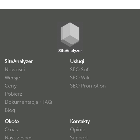
SiteAnalyzer
Usługi
Nowości
SEO Soft
Wersje
SEO Wiki
Ceny
SEO Promotion
Pobierz
Dokumentacja
/
FAQ
Blog
Około
Kontakty
O nas
Opinie
Nasz zespół
Support