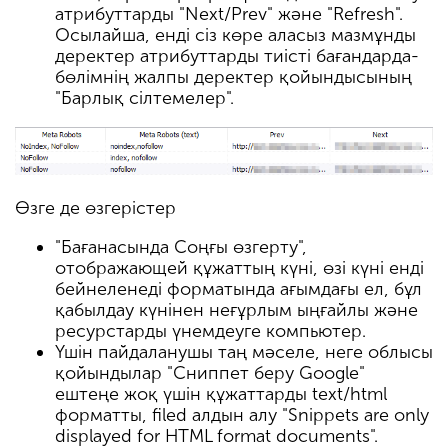
атрибуттарды "Next/Prev" және "Refresh".
Осылайша, енді сіз көре аласыз мазмұнды
деректер атрибуттарды тиісті бағандарда-
бөлімнің жалпы деректер қойындысының
"Барлық сілтемелер".
Өзге де өзгерістер
"Бағанасында Соңғы өзгерту",
отображающей құжаттың күні, өзі күні енді
бейнеленеді форматында ағымдағы ел, бұл
қабылдау күнінен неғұрлым ыңғайлы және
ресурстарды үнемдеуге компьютер.
Үшін пайдаланушы таң мәселе, неге облысы
қойындылар "Сниппет беру Google"
ештеңе жоқ үшін құжаттарды text/html
форматты, filed алдын алу "Snippets are only
displayed for HTML format documents".