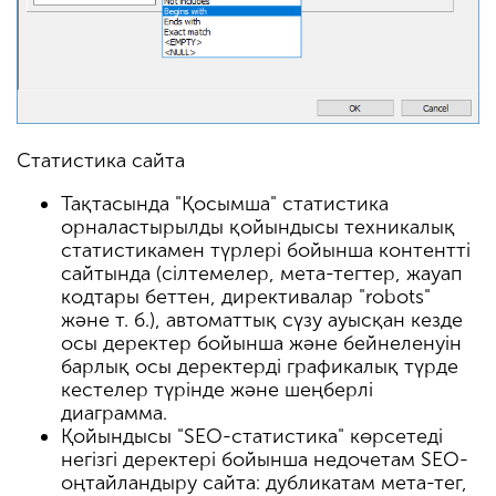
Статистика сайта
Тақтасында "Қосымша" статистика
орналастырылды қойындысы техникалық
статистикамен түрлері бойынша контентті
сайтында (сілтемелер, мета-тегтер, жауап
кодтары беттен, директивалар "robots"
және т. б.), автоматтық сүзу ауысқан кезде
осы деректер бойынша және бейнеленуін
барлық осы деректерді графикалық түрде
кестелер түрінде және шеңберлі
диаграмма.
Қойындысы "SEO-статистика" көрсетеді
негізгі деректері бойынша недочетам SEO-
оңтайландыру сайта: дубликатам мета-тег,