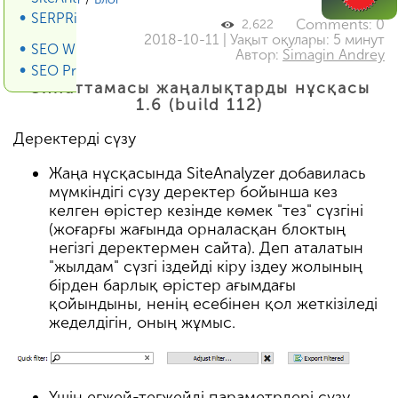
SERPRiver SERP Scraper
Comments: 0
2,622
2018-10-11 | Уақыт оқулары: 5 минут
SEO Wiki
Автор:
Simagin Andrey
SEO Promotion
Сипаттамасы жаңалықтарды нұсқасы
1.6 (build 112)
Деректерді сүзу
Жаңа нұсқасында SiteAnalyzer добавилась
мүмкіндігі сүзу деректер бойынша кез
келген өрістер кезінде көмек "тез" сүзгіні
(жоғарғы жағында орналасқан блоктың
негізгі деректермен сайта). Деп аталатын
"жылдам" сүзгі іздейді кіру іздеу жолының
бірден барлық өрістер ағымдағы
қойындыны, ненің есебінен қол жеткізіледі
жеделдігін, оның жұмыс.
Үшін егжей-тегжейлі параметрлері сүзу