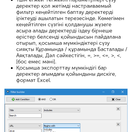
деректер қол жетімді настраиваемый
фильтр кеңейтілген баптау деректерді
іріктеуді ашылатын терезесінде. Көмегімен
кеңейтілген сүзгіні қолданушы жүзеге
асыра алады деректерді іздеу бірнеше
өрістер белсенді қойындысын пайдалана
отырып, қосымша мүмкіндіктері сүзу
сияқты Құрамында / құрамында Басталады /
Аяқталады, Дәл сәйкестігін, =, >=, <=, >, <,
[бос емес мәні].
Қосымша экспорттау мүмкіндігі бар
деректер ағымдағы қойындыны дискіге,
формат Excel.