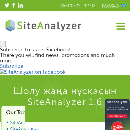
ҚАЗАҚША
ЖҮЙЕГЕ КІРУ
ТІРКЕУ
Subscribe to us on Facebook!
There you will find news, promotions and much
more.
Subscribe
Шолу жаңа нұсқасын
SiteAnalyzer 1.6
Our Tools & Services
SiteAnalyzer
SiteAnalyzer SEO Tools
SiteAnalyzer
/
Блог