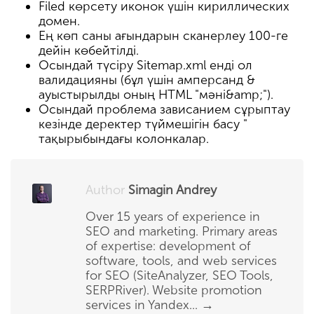
Filed көрсету иконок үшін кириллических
домен.
Ең көп саны ағындарын сканерлеу 100-ге
дейін көбейтілді.
Осындай түсіру Sitemap.xml енді ол
валидацияны (бұл үшін амперсанд &
ауыстырылды оның HTML "мәні&amp;").
Осындай проблема зависанием сұрыптау
кезінде деректер түймешігін басу "
тақырыбындағы колонкалар.
Author
Simagin Andrey
Over 15 years of experience in
SEO and marketing. Primary areas
of expertise: development of
software, tools, and web services
for SEO (SiteAnalyzer, SEO Tools,
SERPRiver). Website promotion
services in Yandex...
→