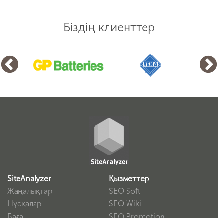
Біздің клиенттер
SiteAnalyzer
Қызметтер
Жаңалықтар
SEO Soft
Нұсқалар
SEO Wiki
Баға
SEO Promotion