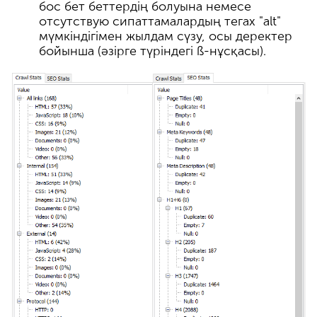
бос бет беттердің болуына немесе
отсутствую сипаттамалардың тегах "alt"
мүмкіндігімен жылдам сүзу, осы деректер
бойынша (әзірге түріндегі ß-нұсқасы).