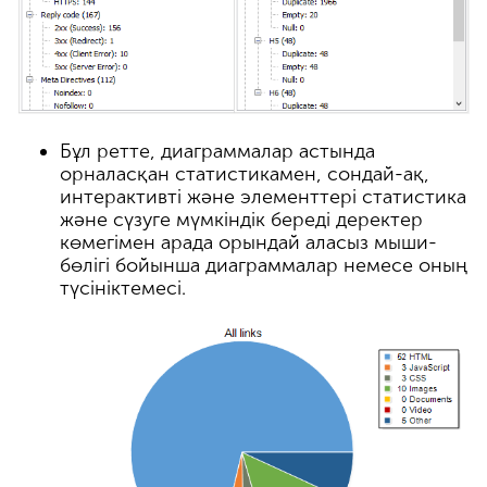
Бұл ретте, диаграммалар астында
орналасқан статистикамен, сондай-ақ,
интерактивті және элементтері статистика
және сүзуге мүмкіндік береді деректер
көмегімен арада орындай аласыз мыши-
бөлігі бойынша диаграммалар немесе оның
түсініктемесі.