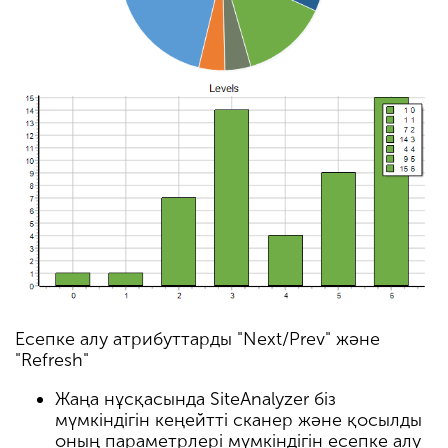
Есепке алу атрибуттарды "Next/Prev" және
"Refresh"
Жаңа нұсқасында SiteAnalyzer біз
мүмкіндігін кеңейтті сканер және қосылды
оның параметрлері мүмкіндігін есепке алу