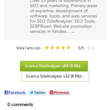
Over 15 years of experience in
SEO and marketing. Primary areas
of expertise: development of
software, tools, and web services
for SEO (SiteAnalyzer, SEO Tools,
SERPRiver). Website promotion
services in Yandex...
→
★★★★★
★★★★★
★★★★★
Vota l'articolo
5
/5
1
Scarica SiteAnalyzer x64 (9 Mb) ↓
Scarica SiteAnalyzer x32 (8 Mb) ↓
Facebook
Twitter
Pinterest
0 comments