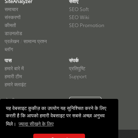
SiteAnalyzer
सेवाएं
समाचार
SEO Soft
संस्करणों
SEO Wiki
कीमतों
SEO Promotion
डाउनलोड
प्रलेखन
/
सामान्य प्रश्न
ब्लॉग
पास
संपर्क
हमारे बारे में
प्रतिपुष्टि
हमारी टीम
Support
हमारे क्लाइंट
गोपनीयता
यह वेबसाइट कुकीज़ का उपयोग यह सुनिश्चित करने के लिए
उपयोगकर्ता का समझौता
करती है कि आपको हमारी वेबसाइट पर सबसे अच्छा अनुभव
मिले।
ज्यादा सीखने के लिए