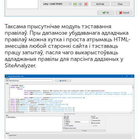
Таксама прысутнічае модуль тэставання
правілаў. Пры дапамозе убудаванага адладчыка
правілаў можна хутка і проста атрымаць HTML-
змесціва любой старонкі сайта і тэставаць
працу запытаў, пасля чаго выкарыстоўваць
адладжаныя правілы для парсінга дадзеных у
SiteAnalyzer.