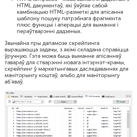
HTML дакументаў, які ўяўляе сабой
камбінацыю HTML-разметкі для апісання
шаблону пошуку патрэбнага фрагмента
плюс функцыі і аперацыі для вымання і
пераўтварэнні дадзеных.
Звычайна пры дапамозе скрейпинга
вырашаюцца задачы, з якімі складана справіцца
ўручную. Гэта можа быць выманне апісанняў
тавараў для стварэнні новага інтэрнэт-крамы,
скрейпинг ў маркетынгавых даследаваннях для
маніторынгу коштаў, альбо для маніторынгу
аб'яваў.