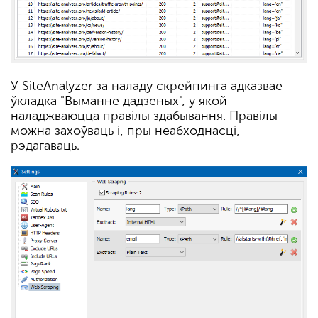
У SiteAnalyzer за наладу скрейпинга адказвае
ўкладка "Выманне дадзеных", у якой
наладжваюцца правілы здабывання. Правілы
можна захоўваць і, пры неабходнасці,
рэдагаваць.