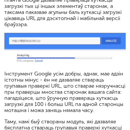
гіганта Google дазваляе правяраць хуткасць
загрузкі тых ці іншых элементаў старонак, а
таксама паказвае агульны баль хуткасці загрузкі
цікавяць URL для дэсктопнай і мабільнай версіі
браўзэра.
Інструмент Google усім добры, аднак, мае адзін
істотны мінус - ён не дазваляе ствараць
групавыя праверкі URL, што стварае нязручнасці
пры праверцы мноства старонак вашага сайта:
пагадзіцеся, што ўручную правяраць хуткасць
загрузкі для 100 і больш URL па адной старонцы
моташна і можа заняць нямала часу.
Таму, намі быў створаны модуль, які дазваляе
бясплатна ствараць групавыя праверкі хуткасці