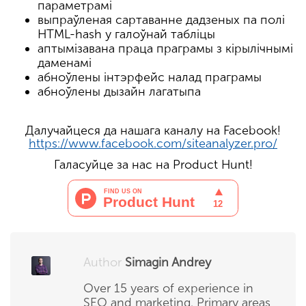
параметрамі
выпраўленая сартаванне дадзеных па полі
HTML-hash у галоўнай табліцы
аптымізавана праца праграмы з кірылічнымі
даменамі
абноўлены інтэрфейс налад праграмы
абноўлены дызайн лагатыпа
Далучайцеся да нашага каналу на Facebook!
https://www.facebook.com/siteanalyzer.pro/
Галасуйце за нас на Product Hunt!
Author
Simagin Andrey
Over 15 years of experience in
SEO and marketing. Primary areas