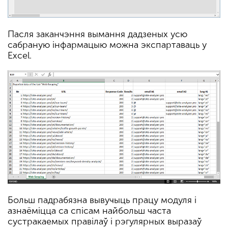
Пасля заканчэння вымання дадзеных усю
сабраную інфармацыю можна экспартаваць у
Excel.
Больш падрабязна вывучыць працу модуля і
азнаёміцца са спісам найбольш часта
сустракаемых правілаў і рэгулярных выразаў