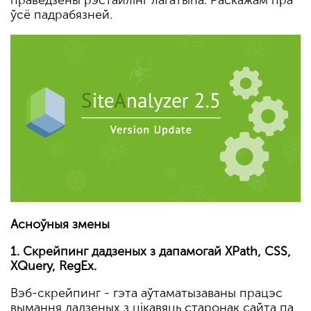
праведзены рэстайлінг лагатыпа. Раскажам пра
ўсё падрабязней.
Асноўныя змены
1. Скрейпинг дадзеных з дапамогай XPath, CSS,
XQuery, RegEx.
Вэб-скрейпинг - гэта аўтаматызаваны працэс
вымання дадзеных з цікавяць старонак сайта па