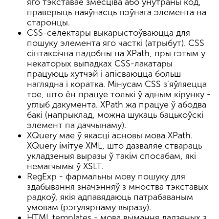
яго тэкставае змесціва або ўнутраны код,
праверыць наяўнасць пэўнага элемента на
старонцы.
CSS-селектары выкарыстоўваюцца для
пошуку элемента яго часткі (атрыбут). CSS
сінтаксічна падобны на XPath, пры гэтым у
некаторых выпадках CSS-лакатары
працуюць хутчэй і апісваюцца больш
наглядна і коратка. Мінусам CSS з'яўляецца
тое, што ён працуе толькі ў адным кірунку -
углыб дакумента. XPath жа працуе ў абодва
бакі (напрыклад, можна шукаць бацькоўскі
элемент па даччынаму).
XQuery мае ў якасці асновы мова XPath.
XQuery імітуе XML, што дазваляе ствараць
укладзеныя выразы ў такім спосабам, які
немагчымы ў XSLT.
RegExp - фармальны мову пошуку для
здабывання значэнняў з мноства тэкставых
радкоў, якія адпавядаюць патрабаваным
умовам (рэгулярнаму выразу).
HTML templates - мова вымання дадзеных з