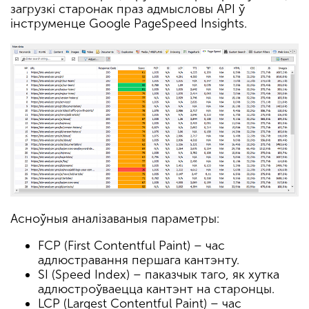
загрузкі старонак праз адмысловы API ў
інструменце Google PageSpeed Insights.
Асноўныя аналізаваныя параметры:
FCP (First Contentful Paint) – час
адлюстравання першага кантэнту.
SI (Speed Index) – паказчык таго, як хутка
адлюстроўваецца кантэнт на старонцы.
LCP (Largest Contentful Paint) – час