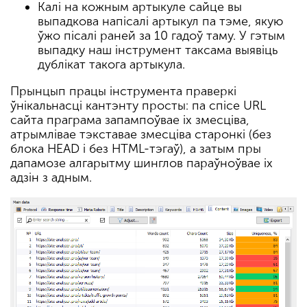
Калі на кожным артыкуле сайце вы
выпадкова напісалі артыкул па тэме, якую
ўжо пісалі раней за 10 гадоў таму. У гэтым
выпадку наш інструмент таксама выявіць
дублікат такога артыкула.
Прынцып працы інструмента праверкі
ўнікальнасці кантэнту просты: па спісе URL
сайта праграма запампоўвае іх змесціва,
атрымлівае тэкставае змесціва старонкі (без
блока HEAD і без HTML-тэгаў), а затым пры
дапамозе алгарытму шинглов параўноўвае іх
адзін з адным.