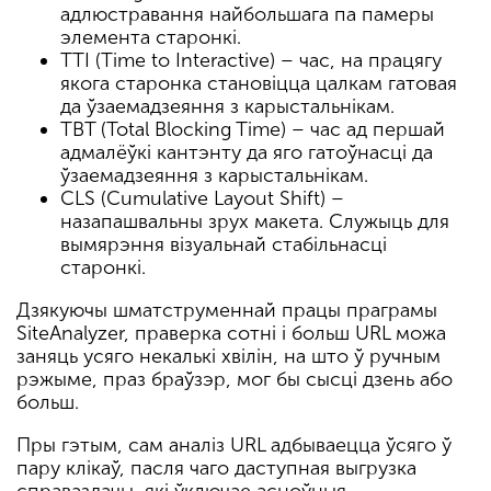
адлюстравання найбольшага па памеры
элемента старонкі.
TTI (Time to Interactive) – час, на працягу
якога старонка становіцца цалкам гатовая
да ўзаемадзеяння з карыстальнікам.
TBT (Total Blocking Time) – час ад першай
адмалёўкі кантэнту да яго гатоўнасці да
ўзаемадзеяння з карыстальнікам.
CLS (Cumulative Layout Shift) –
назапашвальны зрух макета. Служыць для
вымярэння візуальнай стабільнасці
старонкі.
Дзякуючы шматструменнай працы праграмы
SiteAnalyzer, праверка сотні і больш URL можа
заняць усяго некалькі хвілін, на што ў ручным
рэжыме, праз браўзэр, мог бы сысці дзень або
больш.
Пры гэтым, сам аналіз URL адбываецца ўсяго ў
пару клікаў, пасля чаго даступная выгрузка
справаздачы, які ўключае асноўныя