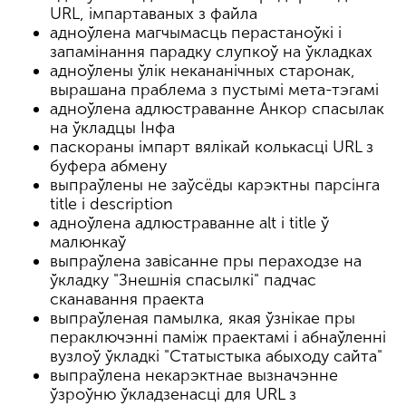
URL, імпартаваных з файла
адноўлена магчымасць перастаноўкі і
запамінання парадку слупкоў на ўкладках
адноўлены ўлік некананічных старонак,
вырашана праблема з пустымі мета-тэгамі
адноўлена адлюстраванне Анкор спасылак
на ўкладцы Інфа
паскораны імпарт вялікай колькасці URL з
буфера абмену
выпраўлены не заўсёды карэктны парсінга
title і description
адноўлена адлюстраванне alt і title ў
малюнкаў
выпраўлена завісанне пры пераходзе на
ўкладку "Знешнія спасылкі" падчас
сканавання праекта
выпраўленая памылка, якая ўзнікае пры
пераключэнні паміж праектамі і абнаўленні
вузлоў ўкладкі "Статыстыка абыходу сайта"
выпраўлена некарэктнае вызначэнне
ўзроўню ўкладзенасці для URL з