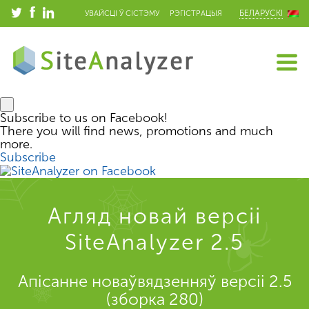
БЕЛАРУСКІ
УВАЙСЦІ Ў СІСТЭМУ
РЭГІСТРАЦЫЯ
Subscribe to us on Facebook!
There you will find news, promotions and much
more.
Subscribe
Агляд новай версіі
SiteAnalyzer 2.5
Апісанне новаўвядзенняў версіі 2.5
(зборка 280)