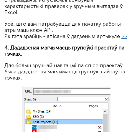
характарыстыкі праверак у зручным выглядзе ў
Excel.
Усё, што вам патрабуецца для пачатку работы -
атрымаць ключ API.
Як гэта зрабіць - апісана ў дадзеным артыкуле
>>
4. Дададзеная магчымасць групоўкі праектаў па
тэчках.
Для больш зручнай навігацыі па спісе праектаў
была дададзеная магчымасць групоўкі сайтаў па
тэчках.