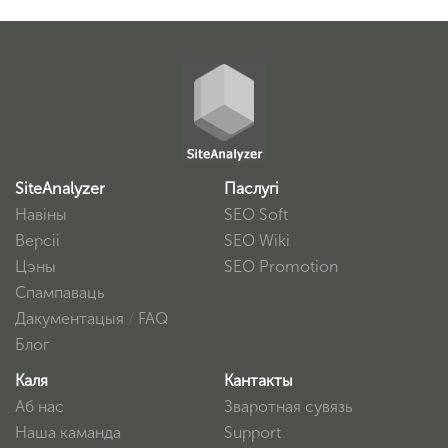
SiteAnalyzer
Паслугі
Навіны
SEO Soft
Версіі
SEO Wiki
Цэны
SEO Promotion
Спампаваць
Дакументацыя
/
FAQ
Блог
Каля
Кантакты
Аб нас
Зваротная сувязь
Наша каманда
Support