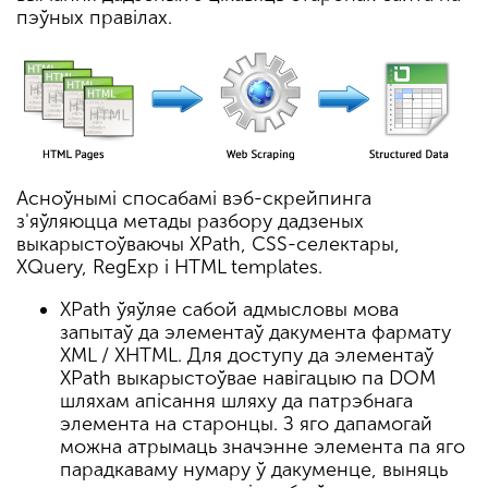
пэўных правілах.
Асноўнымі спосабамі вэб-скрейпинга
з'яўляюцца метады разбору дадзеных
выкарыстоўваючы XPath, CSS-селектары,
XQuery, RegExp і HTML templates.
XPath ўяўляе сабой адмысловы мова
запытаў да элементаў дакумента фармату
XML / XHTML. Для доступу да элементаў
XPath выкарыстоўвае навігацыю па DOM
шляхам апісання шляху да патрэбнага
элемента на старонцы. З яго дапамогай
можна атрымаць значэнне элемента па яго
парадкаваму нумару ў дакуменце, выняць