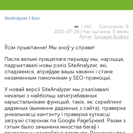
SiteAnalyzer
/
Блог
Comments: 0
1,562
2021-07-26 | Час чытання: 5 хвілін
Аўтар:
Simagin Andrey
Ўсім прывітанне! Мы зноў у справе!
Пасля вельмі працяглага перыяду мы, нарэшце,
падрыхтавалі новы рэліз SiteAnalyzer, які,
спадзяемся, апраўдае вашы чаканні і стане
незаменным памочнікам у SEO-прамоцыі.
У новай версіі SiteAnalyzer мы рэалізавалі
некалькі з найбольш запатрабаваных
карыстальнікамі функцый, такіх, як: скрейпинг
дадзеных (выманне дадзеных з сайта), праверка
унікальнасці кантэнту і праверка хуткасці
загрузкі старонак па Google PageSpeed. Разам з
гэтым было зачынена мноства багаў і