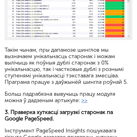
Такім чынам, пры дапамозе шинглов мы
вызначаем унікальнасць старонак і можам
вылічыць як поўныя дублі старонак з 0%
унікальнасцю, так і частковыя дублі з рознымі
ступенямі унікальнасці тэкставага змесціва.
Праграма працуе з даўжынёй шингла роўнай 5.
Больш падрабязна вывучыць працу модуля
можна ў дадзеным артыкуле:
>>
3. Праверка хуткасці загрузкі старонак па
Google PageSpeed.
Інструмент PageSpeed Insights пошукавага