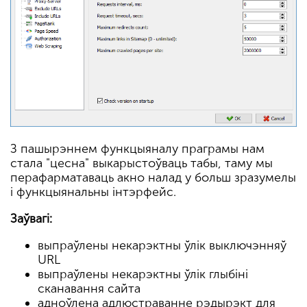
З пашырэннем функцыяналу праграмы нам
стала "цесна" выкарыстоўваць табы, таму мы
перафарматаваць акно налад у больш зразумелы
і функцыянальны інтэрфейс.
Заўвагі:
выпраўлены некарэктны ўлік выключэнняў
URL
выпраўлены некарэктны ўлік глыбіні
сканавання сайта
адноўлена адлюстраванне рэдырэкт для