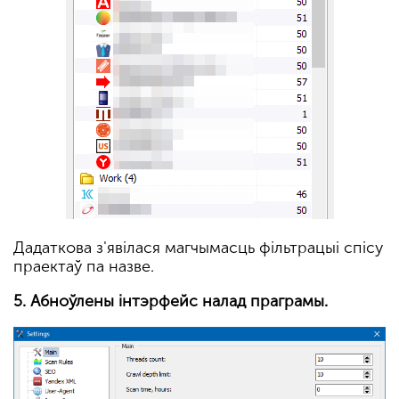
Дадаткова з'явілася магчымасць фільтрацыі спісу
праектаў па назве.
5. Абноўлены інтэрфейс налад праграмы.