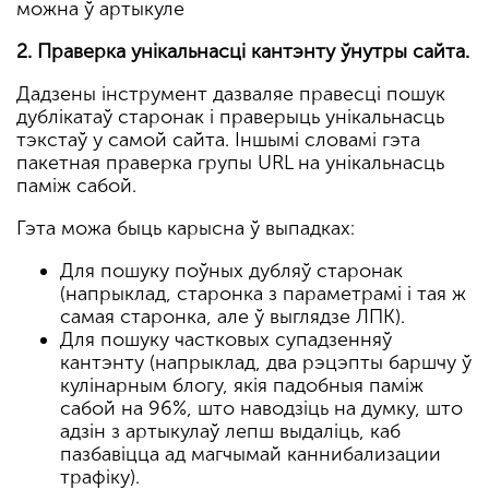
можна ў артыкуле
2. Праверка унікальнасці кантэнту ўнутры сайта.
Дадзены інструмент дазваляе правесці пошук
дублікатаў старонак і праверыць унікальнасць
тэкстаў у самой сайта. Іншымі словамі гэта
пакетная праверка групы URL на унікальнасць
паміж сабой.
Гэта можа быць карысна ў выпадках:
Для пошуку поўных дубляў старонак
(напрыклад, старонка з параметрамі і тая ж
самая старонка, але ў выглядзе ЛПК).
Для пошуку частковых супадзенняў
кантэнту (напрыклад, два рэцэпты баршчу ў
кулінарным блогу, якія падобныя паміж
сабой на 96%, што наводзіць на думку, што
адзін з артыкулаў лепш выдаліць, каб
пазбавіцца ад магчымай каннибализации
трафіку).