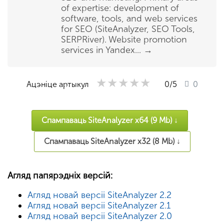
of expertise: development of
software, tools, and web services
for SEO (SiteAnalyzer, SEO Tools,
SERPRiver). Website promotion
services in Yandex...
→
★★★★★
★★★★★
★★★★★
Ацэніце артыкул
0
/5
0
Спампаваць SiteAnalyzer x64 (9 Mb) ↓
Спампаваць SiteAnalyzer x32 (8 Mb) ↓
Агляд папярэдніх версій:
Агляд новай версіі SiteAnalyzer 2.2
Агляд новай версіі SiteAnalyzer 2.1
Агляд новай версіі SiteAnalyzer 2.0