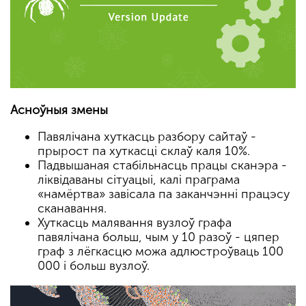
Асноўныя змены
Павялічана хуткасць разбору сайтаў -
прырост па хуткасці склаў каля 10%.
Падвышаная стабільнасць працы сканэра -
ліквідаваны сітуацыі, калі праграма
«намёртва» завісала па заканчэнні працэсу
сканавання.
Хуткасць малявання вузлоў графа
павялічана больш, чым у 10 разоў - цяпер
граф з лёгкасцю можа адлюстроўваць 100
000 і больш вузлоў.