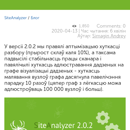
SiteAnalyzer
/
Блог
Comments: 0
1,850
2020-04-13 | Час чытання: 6 хвілін
Аўтар:
Simagin Andrey
У версіі 2.0.2 мы правялі аптымізацыю хуткасці
разбору (прырост склаў каля 10%), а таксама
падвысілі стабільнасць працы сканара і
павялічылі хуткасць адлюстравання дадзеных на
графе візуалізацыі дадзеных - хуткасць
малявання вузлоў графа дасягнула павелічэння
парадку 10 разоў (цяпер граф з лёгкасцю можа
адлюстроўваць 100 000 вузлоў і больш).