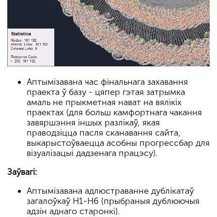
Аптымізавана час фінальнага захавання
праекта ў базу - цяпер гэтая затрымка
амаль не прыкметная нават на вялікіх
праектах (для больш камфортнага чакання
завяршэння іншых разлікаў, якая
праводзіцца пасля сканавання сайта,
выкарыстоўваецца асобны прогрессбар для
візуалізацыі дадзенага працэсу).
Заўвагі:
Аптымізавана адлюстраванне дублікатаў
загалоўкаў H1-H6 (прыбраныя дублюючыя
адзін аднаго старонкі).