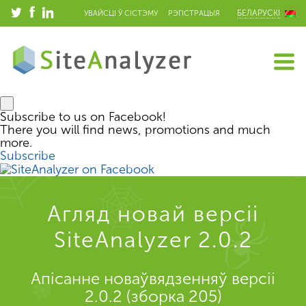
БЕЛАРУСКІ
УВАЙСЦІ Ў СІСТЭМУ
РЭГІСТРАЦЫЯ
Subscribe to us on Facebook!
There you will find news, promotions and much
more.
Subscribe
Агляд новай версіі
SiteAnalyzer 2.0.2
Апісанне новаўвядзенняў версіі
2.0.2 (зборка 205)