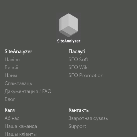
SiteAnalyzer
Паслугі
Навіны
SEO Soft
Версіі
SEO Wiki
Цэны
SEO Promotion
Спампаваць
Дакументацыя
/
FAQ
Блог
Каля
Кантакты
Аб нас
Зваротная сувязь
Наша каманда
Support
Нашы кліенты