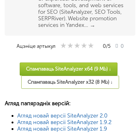
software, tools, and web services
for SEO (SiteAnalyzer, SEO Tools,
SERPRiver). Website promotion
services in Yandex...
→
★★★★★
★★★★★
★★★★★
Ацэніце артыкул
0
/5
0
Спампаваць SiteAnalyzer x64 (9 Mb) ↓
Спампаваць SiteAnalyzer x32 (8 Mb) ↓
Агляд папярэдніх версій:
Агляд новай версіі SiteAnalyzer 2.0
Агляд новай версіі SiteAnalyzer 1.9.2
Агляд новай версіі SiteAnalyzer 1.9