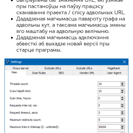
пры пастаноўцы на паўзу працэсу
сканавання праекта / спісу адвольных URL.
Дададзеная магчымасць павароту графа на
адвольны кут, а таксама магчымасць змены
яго маштабу на адвольную велічыню.
Дададзеная магчымасць адключэння
абвесткі аб выхадзе новай версіі пры
старце праграмы.