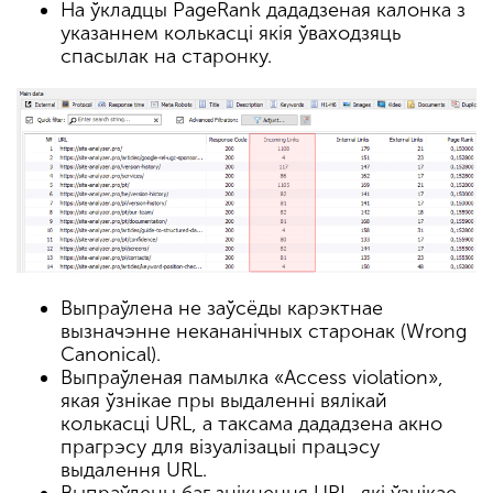
На ўкладцы PageRank дададзеная калонка з
указаннем колькасці якія ўваходзяць
спасылак на старонку.
Выпраўлена не заўсёды карэктнае
вызначэнне некананічных старонак (Wrong
Canonical).
Выпраўленая памылка «Access violation»,
якая ўзнікае пры выдаленні вялікай
колькасці URL, а таксама дададзена акно
прагрэсу для візуалізацыі працэсу
выдалення URL.
Выпраўлены баг знікнення URL, які ўзнікае