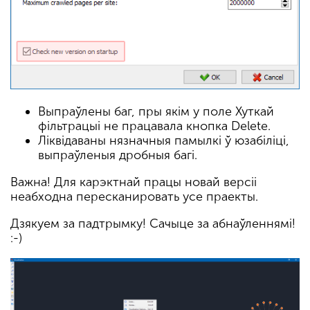
Выпраўлены баг, пры якім у поле Хуткай
фільтрацыі не працавала кнопка Delete.
Ліквідаваны нязначныя памылкі ў юзабіліці,
выпраўленыя дробныя багі.
Важна! Для карэктнай працы новай версіі
неабходна пересканировать усе праекты.
Дзякуем за падтрымку! Сачыце за абнаўленнямі!
:-)