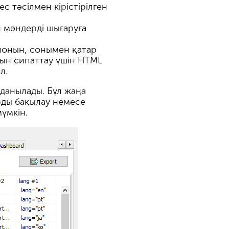
с тәсілмен кірістірілген
н мәндерді шығаруға
блонын, сонымен қатар
ын сипаттау үшін HTML
л.
данылады. Бұл жаңа
рды бақылау немесе
үмкін.