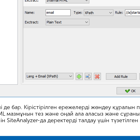
 де бар. Кірістірілген ережелерді жөндеу құралын 
ML мазмұнын тез және оңай ала аласыз және сұра
ін SiteAnalyzer-да деректерді талдау үшін түзетілге