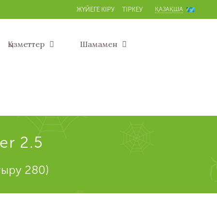
ҚАЗАҚША
ЖҮЙЕГЕ КІРУ
ТІРКЕУ
Қызметтер
Шамамен
r 2.5
тыру 280)