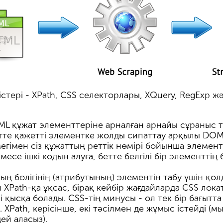
әдістері - XPath, CSS селекторлары, XQuery, RegEx
TML құжат элементтеріне арналған арнайы сұраныс т
бетте қажетті элементке жолды сипаттау арқылы DO
гімен сіз құжаттың реттік нөмірі бойынша элементт
месе ішкі кодын алуға, бетте белгілі бір элементтің
ң бөлігінің (атрибутының) элементін табу үшін қо
 XPath-қа ұқсас, бірақ кейбір жағдайларда CSS ло
 қысқа болады. CSS-тің минусы - ол тек бір бағытта
. XPath, керісінше, екі тәсілмен де жұмыс істейді (мы
ей аласыз).