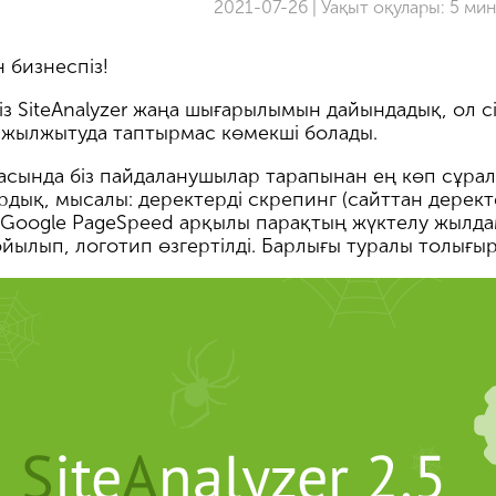
2021-07-26 | Уақыт оқулары: 5 ми
н бизнеспіз!
із SiteAnalyzer жаңа шығарылымын дайындадық, ол сіз
 жылжытуда таптырмас көмекші болады.
сқасында біз пайдаланушылар тарапынан ең көп сұра
дық, мысалы: деректерді скрепинг (сайттан дерект
не Google PageSpeed арқылы парақтың жүктелу жылд
ойылып, логотип өзгертілді. Барлығы туралы толығыр