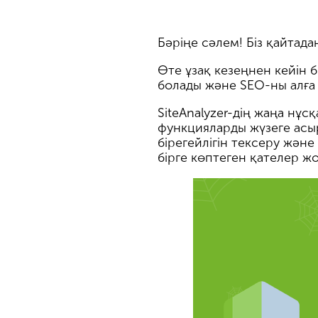
Бәріңе сәлем! Біз қайтада
Өте ұзақ кезеңнен кейін б
болады және SEO-ны алға
SiteAnalyzer-дің жаңа нұ
функцияларды жүзеге асыр
бірегейлігін тексеру жә
бірге көптеген қателер ж