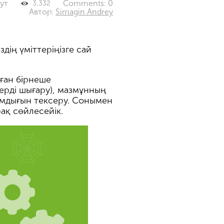
нут
Comments: 0
3,332
Автор:
Simagin Andrey
дің үміттеріңізге сай
лған бірнеше
ерді шығару), мазмұнның
амдығын тексеру. Сонымен
ақ сөйлесейік.