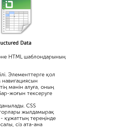
p және HTML шаблондарының
ілі. Элементтерге қол
M навигациясын
ің мәнін алуға, оның
 бар-жоғын тексеруге
лданылады. CSS
каторлары жылдамырақ
 - құжаттың тереңінде
салы, сіз ата-ана