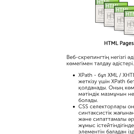
Веб-скрепингтің негізгі 
көмегімен талдау әдістері.
XPath - бұл XML / XH
жеткізу үшін XPath 
қолданады. Оның көме
мәтіндік мазмұнын не
болады.
CSS селекторлары оны
синтаксистік жағынан
және сипаттамалы әрі
жұмыс істейтіндігінде
элементін баладан ізд