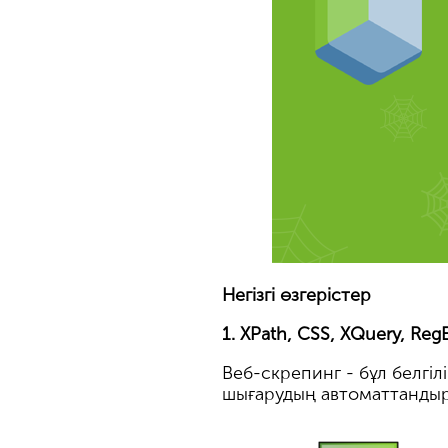
Негізгі өзгерістер
1. XPath, CSS, XQuery, Re
Веб-скрепинг - бұл белгі
шығарудың автоматтандыр