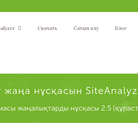
nalyzer
Скачать
Сатып алу
Блог
 жаңа нұсқасын SiteAnalyze
асы жаңалықтарды нұсқасы 2.5 (құрас