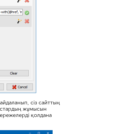
пайдаланып, сіз сайттың
ныстардың жұмысын
н ережелерді қолдана