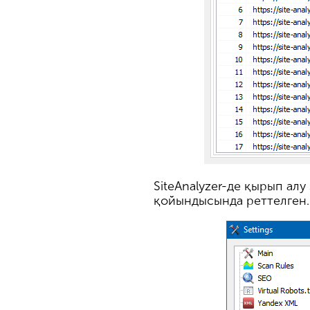
SiteAnalyzer-де қырып ал
қойындысында реттелген. 