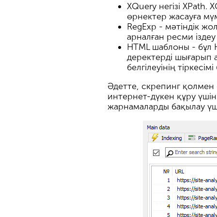
XQuery негізі XPath. 
өрнектер жасауға мүм
RegExp - мәтіндік жо
арналған ресми іздеу 
HTML шаблоны - бұл 
деректерді шығарып 
белгілеуінің тіркесім
Әдетте, скрепинг қолмен
интернет-дүкен құру үші
жарнамаларды бақылау үші