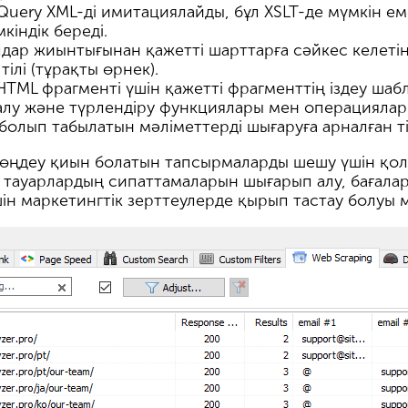
XQuery XML-ді имитациялайды, бұл XSLT-де мүмкін еме
кіндік береді.
лдар жиынтығынан қажетті шарттарға сәйкес келеті
тілі (тұрақты өрнек).
HTML фрагменті үшін қажетті фрагменттің іздеу ша
алу және түрлендіру функциялары мен операциялар
і болып табылатын мәліметтерді шығаруға арналған ті
 өңдеу қиын болатын тапсырмаларды шешу үшін қол
н тауарлардың сипаттамаларын шығарып алу, бағала
н маркетингтік зерттеулерде қырып тастау болуы м