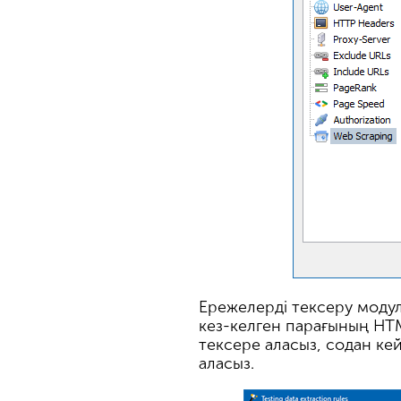
Ережелерді тексеру модулі
кез-келген парағының HT
тексере аласыз, содан кей
аласыз.