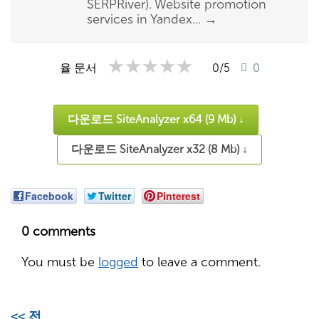
SERPRiver). Website promotion
services in Yandex...
→
★★★★★
★★★★★
★★★★★
율 문서
0
/5
0
다운로드 SiteAnalyzer x64 (9 Mb) ↓
다운로드 SiteAnalyzer x32 (8 Mb) ↓
Facebook
Twitter
Pinterest
0 comments
You must be
logged
to leave a comment.
<< 전