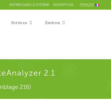
FRANÇAIS
ENTRER DANS LE SYSTÈME
INSCRIPTION
Services
Environ
teAnalyzer 2.1
emblage 216)