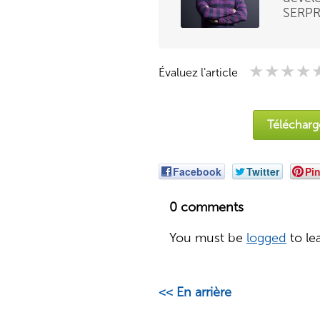
SERPRi
★★★★
★★★★
★★★★
Évaluez l'article
Télécharge
Facebook
Twitter
Pin
0 comments
You must be
logged
to le
<< En arrière