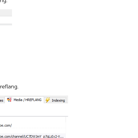
ang.
reflang.