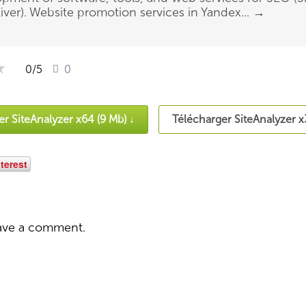
ver). Website promotion services in Yandex...
→
★
★
★
0
/5
0
r SiteAnalyzer x64 (9 Mb) ↓
Télécharger SiteAnalyzer x
terest
ave a comment.