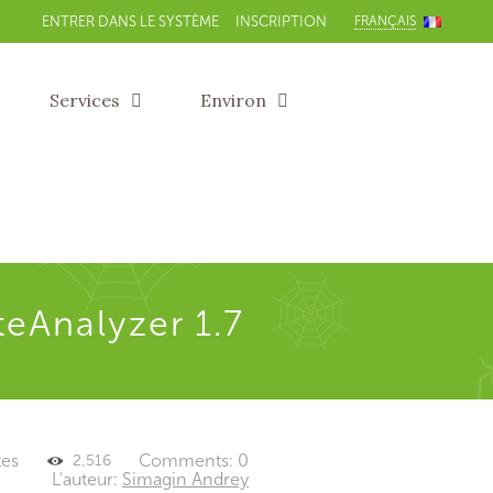
FRANÇAIS
ENTRER DANS LE SYSTÈME
INSCRIPTION
Services
Environ
teAnalyzer 1.7
tes
Comments: 0
2,516
L'auteur:
Simagin Andrey