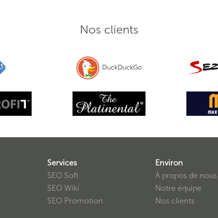
Nos clients
Services
Environ
SEO Soft
À propos de nous
SEO Wiki
Notre équipe
SEO Promotion
Nos clients