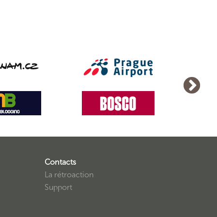
Contacts
La rétroaction
Support