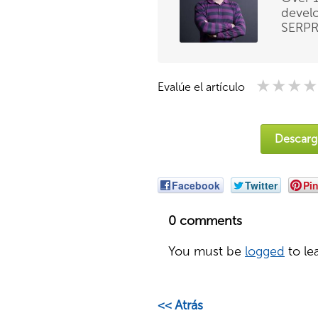
develo
SERPRi
★★★★
★★★★
★★★★
Evalúe el artículo
Descarga
Facebook
Twitter
Pin
0 comments
You must be
logged
to le
<< Atrás