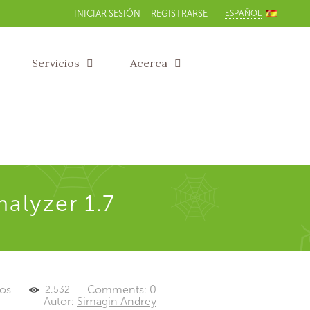
ESPAÑOL
INICIAR SESIÓN
REGISTRARSE
Servicios
Acerca
nalyzer 1.7
tos
Comments: 0
2,532
Autor:
Simagin Andrey