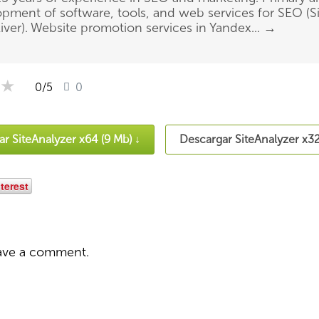
pment of software, tools, and web services for SEO (Si
ver). Website promotion services in Yandex...
→
★
★
★
0
/5
0
r SiteAnalyzer x64 (9 Mb) ↓
Descargar SiteAnalyzer x32
terest
ave a comment.