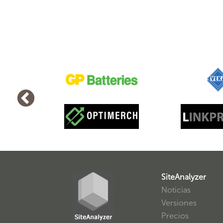
SiteAnalyzer
Noticias
Versiones
Precios